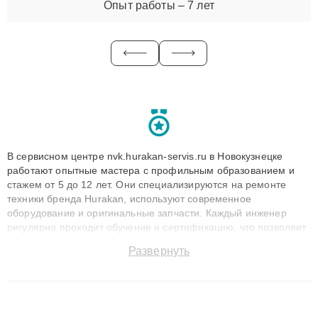
Опыт работы – 7 лет
В сервисном центре nvk.hurakan-servis.ru в Новокузнецке
работают опытные мастера с профильным образованием и
стажем от 5 до 12 лет. Они специализируются на ремонте
техники бренда Hurakan, используют современное
оборудование и оригинальные запчасти. Каждый инженер
регулярно проходит обучение и сертификацию, что позволяет
быстро и точноdiagnostikировать поломки и восстанавливать
Развернуть
технику с сохранением гарантии до 3 лет. Наши мастера
решают сложные случаи: от замены матриц и материнских
плат до ремонта после залития и восстановления данных.
Благодаря высокой квалификации и ответственному подходу
клиенты получают быстрый, качественный ремонт и понятные