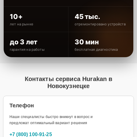
10+
45 тыс.
лет на рынке
отремонтировано устройств
до 3 лет
30 мин
гарантия на работы
бесплатная диагностика
Контакты сервиса Hurakan в
Новокузнецке
Телефон
Наши специалисты быстро вникнут в вопрос и
предложат оптимальный вариант решения
+7 (800) 100-91-25