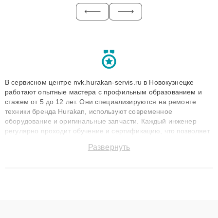
В сервисном центре nvk.hurakan-servis.ru в Новокузнецке
работают опытные мастера с профильным образованием и
стажем от 5 до 12 лет. Они специализируются на ремонте
техники бренда Hurakan, используют современное
оборудование и оригинальные запчасти. Каждый инженер
регулярно проходит обучение и сертификацию, что позволяет
быстро и точноdiagnostikировать поломки и восстанавливать
Развернуть
технику с сохранением гарантии до 3 лет. Наши мастера
решают сложные случаи: от замены матриц и материнских
плат до ремонта после залития и восстановления данных.
Благодаря высокой квалификации и ответственному подходу
клиенты получают быстрый, качественный ремонт и понятные
объяснения по результатам диагностики.