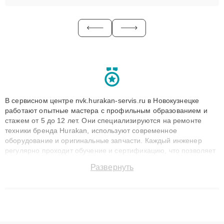
В сервисном центре nvk.hurakan-servis.ru в Новокузнецке
работают опытные мастера с профильным образованием и
стажем от 5 до 12 лет. Они специализируются на ремонте
техники бренда Hurakan, используют современное
оборудование и оригинальные запчасти. Каждый инженер
регулярно проходит обучение и сертификацию, что позволяет
быстро и точноdiagnostikировать поломки и восстанавливать
Развернуть
технику с сохранением гарантии до 3 лет. Наши мастера
решают сложные случаи: от замены матриц и материнских
плат до ремонта после залития и восстановления данных.
Благодаря высокой квалификации и ответственному подходу
клиенты получают быстрый, качественный ремонт и понятные
объяснения по результатам диагностики.