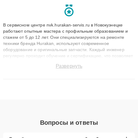
В сервисном центре nvk.hurakan-servis.ru в Новокузнецке
работают опытные мастера с профильным образованием и
стажем от 5 до 12 лет. Они специализируются на ремонте
техники бренда Hurakan, используют современное
оборудование и оригинальные запчасти. Каждый инженер
регулярно проходит обучение и сертификацию, что позволяет
быстро и точноdiagnostikировать поломки и восстанавливать
Развернуть
технику с сохранением гарантии до 3 лет. Наши мастера
решают сложные случаи: от замены матриц и материнских
плат до ремонта после залития и восстановления данных.
Благодаря высокой квалификации и ответственному подходу
клиенты получают быстрый, качественный ремонт и понятные
объяснения по результатам диагностики.
Вопросы и ответы