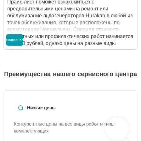
Прайс-лист поможет ознакомиться с
предварительными ценами на ремонт или
обслуживание льдогенераторов Hurakan в любой из
точек обслуживания, которые расположены по
всему городу Новокузнецк. Средняя стоимость
ремонтных или профилактических работ начинается
Подробнее
от 2800 рублей, однако цены на разные виды
комплектующих могут различаться. Полную
стоимость работ с учётом запчастей или расходных
материалов необходимо уточнять со специалистом
службы заботы о клиентах. Для расчета итоговой
Преимущества нашего сервисного центра
стоимости ремонта льдогенератора достаточно
позвонить по телефону горячей линии
+7 (800) 100-
91-25
или оставить заявку на нашем сайте Hurakan-
Servis.
Низкие цены
Конкурентные цены на все виды работ и типы
комплектующих