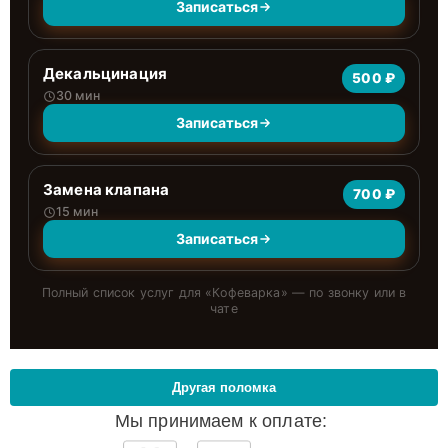
Записаться
Декальцинация
500 ₽
30 мин
Записаться
Замена клапана
700 ₽
15 мин
Записаться
Полный список услуг для «
Кофеварка
» — по звонку или в
чате
Другая поломка
Мы принимаем к оплате: