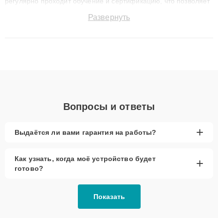
регулярно проходит обучение и сертификацию, что позволяет
быстро и точноdiagnostikировать поломки и восстанавливать
Развернуть
технику с сохранением гарантии до 3 лет. Наши мастера
решают сложные случаи: от замены матриц и материнских
плат до ремонта после залития и восстановления данных.
Благодаря высокой квалификации и ответственному подходу
клиенты получают быстрый, качественный ремонт и понятные
объяснения по результатам диагностики.
Вопросы и ответы
+
Выдаётся ли вами гарантия на работы?
Как узнать, когда моё устройство будет
+
готово?
Показать