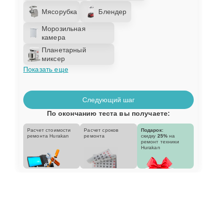
Мясорубка
Блендер
Морозильная
камера
Планетарный
миксер
Показать еще
Следующий шаг
По окончанию теста вы получаете:
Расчет стоимости
Расчет сроков
Подарок:
ремонта Hurakan
ремонта
скидку
25%
на
ремонт техники
Hurakan