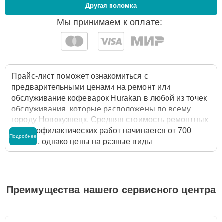
Другая поломка
Мы принимаем к оплате:
Прайс-лист поможет ознакомиться с
предварительными ценами на ремонт или
обслуживание кофеварок Hurakan в любой из точек
обслуживания, которые расположены по всему
городу Новокузнецк. Средняя стоимость ремонтных
или профилактических работ начинается от 700
Подробнее
рублей, однако цены на разные виды
комплектующих могут различаться. Полную
стоимость работ с учётом запчастей или расходных
материалов необходимо уточнять со специалистом
службы заботы о клиентах. Для расчета итоговой
Преимущества нашего сервисного центра
стоимости ремонта кофеварки достаточно
позвонить по телефону горячей линии
+7 (800) 100-
91-25
или оставить заявку на нашем сайте Hurakan-