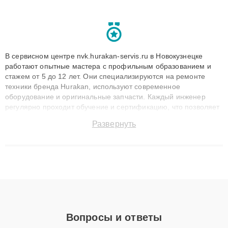
В сервисном центре nvk.hurakan-servis.ru в Новокузнецке
работают опытные мастера с профильным образованием и
стажем от 5 до 12 лет. Они специализируются на ремонте
техники бренда Hurakan, используют современное
оборудование и оригинальные запчасти. Каждый инженер
регулярно проходит обучение и сертификацию, что позволяет
быстро и точноdiagnostikировать поломки и восстанавливать
Развернуть
технику с сохранением гарантии до 3 лет. Наши мастера
решают сложные случаи: от замены матриц и материнских
плат до ремонта после залития и восстановления данных.
Благодаря высокой квалификации и ответственному подходу
клиенты получают быстрый, качественный ремонт и понятные
объяснения по результатам диагностики.
Вопросы и ответы