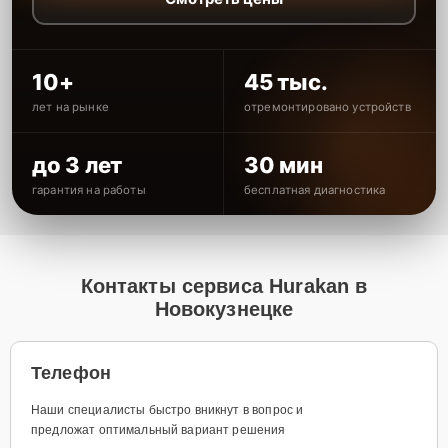
10+
45 тыс.
лет на рынке
отремонтировано устройств
до 3 лет
30 мин
гарантия на работы
бесплатная диагностика
Контакты сервиса Hurakan в
Новокузнецке
Телефон
Наши специалисты быстро вникнут в вопрос и
предложат оптимальный вариант решения