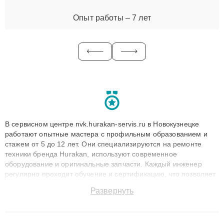
Опыт работы – 7 лет
В сервисном центре nvk.hurakan-servis.ru в Новокузнецке
работают опытные мастера с профильным образованием и
стажем от 5 до 12 лет. Они специализируются на ремонте
техники бренда Hurakan, используют современное
оборудование и оригинальные запчасти. Каждый инженер
регулярно проходит обучение и сертификацию, что позволяет
быстро и точноdiagnostikировать поломки и восстанавливать
Развернуть
технику с сохранением гарантии до 3 лет. Наши мастера
решают сложные случаи: от замены матриц и материнских
плат до ремонта после залития и восстановления данных.
Благодаря высокой квалификации и ответственному подходу