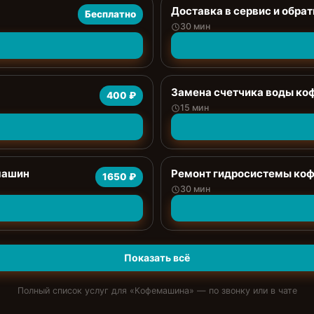
Доставка в сервис и обрат
Бесплатно
30 мин
Замена счетчика воды к
400 ₽
15 мин
машин
Ремонт гидросистемы ко
1650 ₽
30 мин
Показать всё
Полный список услуг для «
Кофемашина
» — по звонку или в чате