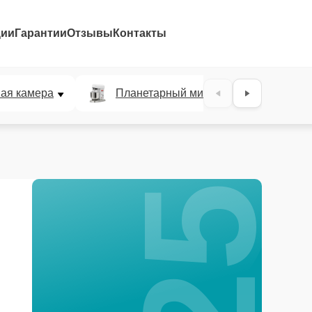
ции
Гарантии
Отзывы
Контакты
25%
ая камера
Планетарный миксер
Льд