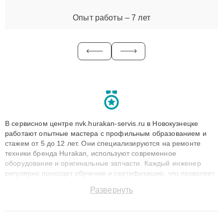
Опыт работы – 7 лет
В сервисном центре nvk.hurakan-servis.ru в Новокузнецке
работают опытные мастера с профильным образованием и
стажем от 5 до 12 лет. Они специализируются на ремонте
техники бренда Hurakan, используют современное
оборудование и оригинальные запчасти. Каждый инженер
регулярно проходит обучение и сертификацию, что позволяет
быстро и точноdiagnostikировать поломки и восстанавливать
Развернуть
технику с сохранением гарантии до 3 лет. Наши мастера
решают сложные случаи: от замены матриц и материнских
плат до ремонта после залития и восстановления данных.
Благодаря высокой квалификации и ответственному подходу