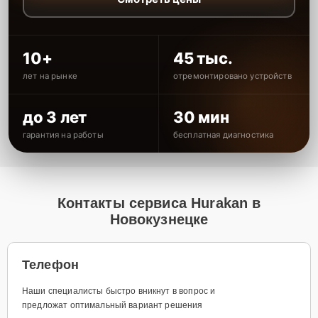
10+
45 тыс.
лет на рынке
отремонтировано устройств
до 3 лет
30 мин
гарантия на работы
бесплатная диагностика
Контакты сервиса Hurakan в
Новокузнецке
Телефон
Наши специалисты быстро вникнут в вопрос и
предложат оптимальный вариант решения