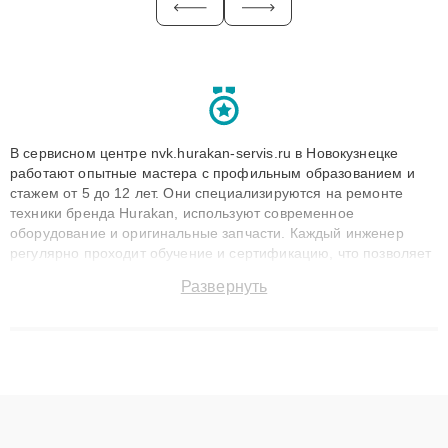
В сервисном центре nvk.hurakan-servis.ru в Новокузнецке
работают опытные мастера с профильным образованием и
стажем от 5 до 12 лет. Они специализируются на ремонте
техники бренда Hurakan, используют современное
оборудование и оригинальные запчасти. Каждый инженер
регулярно проходит обучение и сертификацию, что позволяет
быстро и точноdiagnostikировать поломки и восстанавливать
Развернуть
технику с сохранением гарантии до 3 лет. Наши мастера
решают сложные случаи: от замены матриц и материнских
плат до ремонта после залития и восстановления данных.
Благодаря высокой квалификации и ответственному подходу
клиенты получают быстрый, качественный ремонт и понятные
объяснения по результатам диагностики.