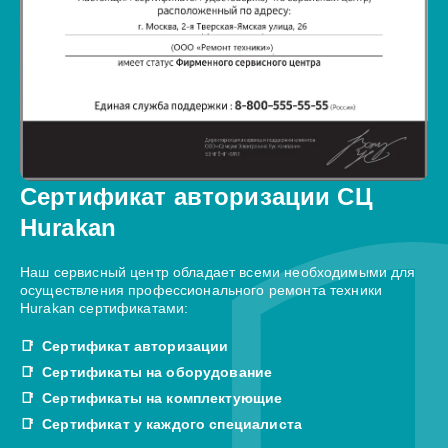
Сертификат авторизации СЦ
Hurakan
Наш сервисный центр обладает всеми необходимыми для
осуществления профессионального ремонта техники
Hurakan сертификатами:
Сертификат авторизации
Сертификаты на оборудование
Сертификаты на комплектующие
Сертификат у каждого специалиста