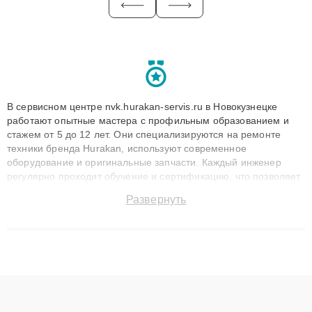
В сервисном центре nvk.hurakan-servis.ru в Новокузнецке
работают опытные мастера с профильным образованием и
стажем от 5 до 12 лет. Они специализируются на ремонте
техники бренда Hurakan, используют современное
оборудование и оригинальные запчасти. Каждый инженер
регулярно проходит обучение и сертификацию, что позволяет
быстро и точноdiagnostikировать поломки и восстанавливать
Развернуть
технику с сохранением гарантии до 3 лет. Наши мастера
решают сложные случаи: от замены матриц и материнских
плат до ремонта после залития и восстановления данных.
Благодаря высокой квалификации и ответственному подходу
клиенты получают быстрый, качественный ремонт и понятные
объяснения по результатам диагностики.