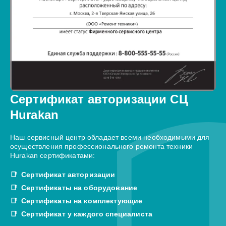
Сертификат авторизации СЦ
Hurakan
Наш сервисный центр обладает всеми необходимыми для
осуществления профессионального ремонта техники
Hurakan сертификатами:
Сертификат авторизации
Сертификаты на оборудование
Сертификаты на комплектующие
Сертификат у каждого специалиста